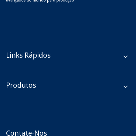
avançados do mundo para produção
MCX_RF_CONNECTORS_MALE_RG316_CRAMP.
Braçadeira de plugue 4.3 / 10
para cabo de 1 / 2R
Inquérito
Inquérito
Links Rápidos
Produtos
BNC plug crimp para cabo
2.92 Masculino_straight
rg58
RG405 RF Conectores
Inquérito
Inquérito
Contate-Nos