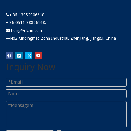
+ 86-13052906618.

+ 86-0511-88896168.
hong@rfcnn.com

No2.Xindingmao Zona Industrial, Zhenjiang, Jiangsu, China

1.6_5.6_female_coax_connectors_for_1.13_coax_cable_crimp_angled.
Inquiry Now
Inquérito
1
2
3
4
...
74
»