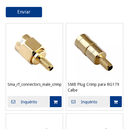
Enviar
Sma_rf_connectors_male_crimp_for_rg316.
SMB Plug Crimp para RG179
Calbe
Inquérito
Inquérito