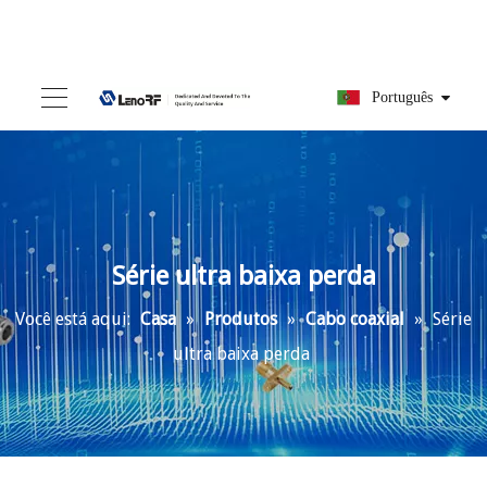
Português
Série ultra baixa perda
Você está aqui:
Casa
»
Produtos
»
Cabo coaxial
»
Série
ultra baixa perda