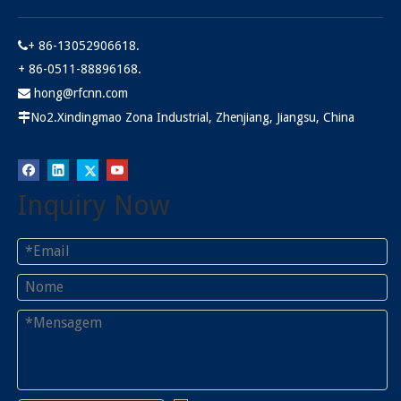
+ 86-13052906618.

+ 86-0511-88896168.
hong@rfcnn.com

No2.Xindingmao Zona Industrial, Zhenjiang, Jiangsu, China

Inquiry Now