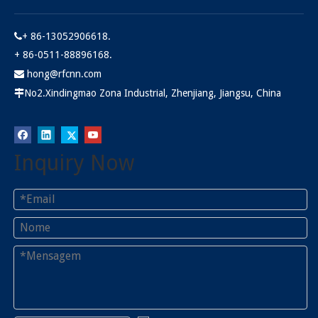
+ 86-13052906618.

+ 86-0511-88896168.
hong@rfcnn.com

No2.Xindingmao Zona Industrial, Zhenjiang, Jiangsu, China

Inquiry Now