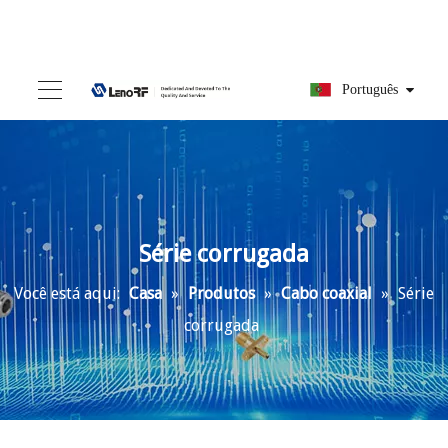
Português
Série corrugada
Você está aqui:
Casa
»
Produtos
»
Cabo coaxial
»
Série
corrugada