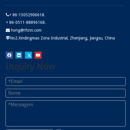
+ 86-13052906618.

+ 86-0511-88896168.
hong@rfcnn.com

No2.Xindingmao Zona Industrial, Zhenjiang, Jiangsu, China

Inquiry Now