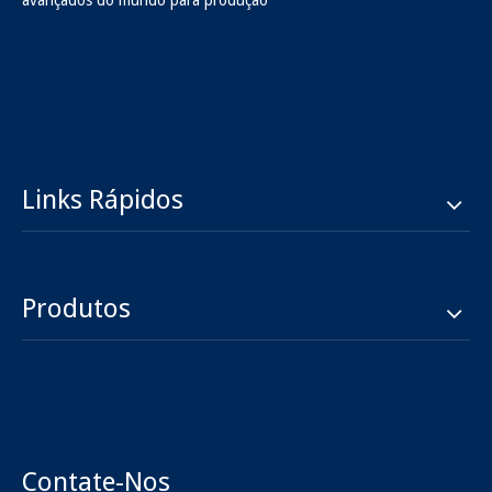
avançados do mundo para produção
2.4mm Jack a 2.92mm Jack RF
Receptáculo de montagem de
Adapter
flange de jack 2.4mm
Inquérito
Inquérito
Links Rápidos
Produtos
Contate-Nos