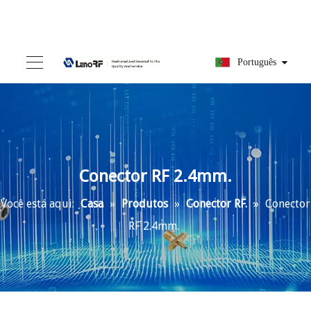
Português
Conector RF 2.4mm.
Você está aqui:
Casa
»
Produtos
»
Conector RF.
»
Conector
RF 2.4mm.