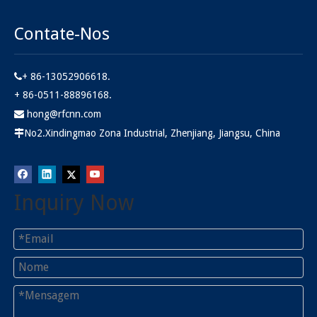
Contate-Nos
+ 86-13052906618.

+ 86-0511-88896168.
hong@rfcnn.com

No2.Xindingmao Zona Industrial, Zhenjiang, Jiangsu, China

Inquiry Now