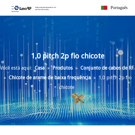
Português
1,0 pitch 2p fio chicote
Você está aqui:
Casa
»
Produtos
»
Conjunto de cabos de RF.
»
Chicote de arame de baixa frequência
»
1,0 pitch 2p fio
chicote