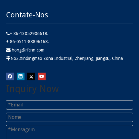
Contate-Nos
+ 86-13052906618.

+ 86-0511-88896168.
hong@rfcnn.com

No2.Xindingmao Zona Industrial, Zhenjiang, Jiangsu, China

Inquiry Now