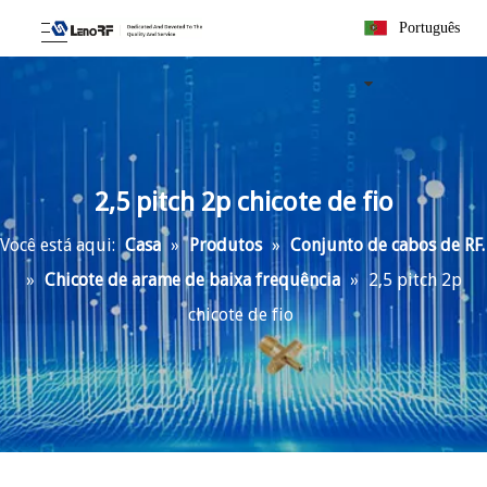
Português
2,5 pitch 2p chicote de fio
Você está aqui:
Casa
»
Produtos
»
Conjunto de cabos de RF.
»
Chicote de arame de baixa frequência
»
2,5 pitch 2p
chicote de fio