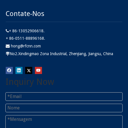
Contate-Nos
+ 86-13052906618.

+ 86-0511-88896168.
hong@rfcnn.com

No2.Xindingmao Zona Industrial, Zhenjiang, Jiangsu, China

Inquiry Now