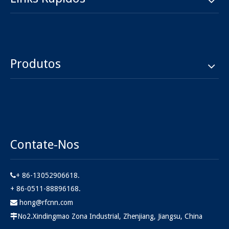
Produtos
Contate-Nos
+ 86-13052906618.

+ 86-0511-88896168.
hong@rfcnn.com

No2.Xindingmao Zona Industrial, Zhenjiang, Jiangsu, China
