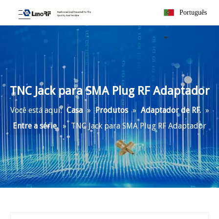
Português
TNC Jack para SMA Plug RF Adaptador
Você está aqui:
Casa
»
Produtos
»
Adaptador de RF.
»
Entre a série.
»
TNC Jack para SMA Plug RF Adaptador